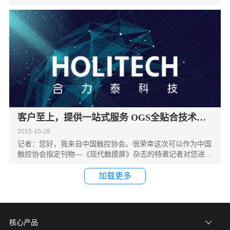
客户至上，提供一站式服务 OGS全贴合技术完
美亮相全触展
2015-10-28
记者：您好，我来自中国触控协会。很荣幸这次可以作为中国
触控协会指定刊物---《现代触摸屏》杂志的特邀记者对您进行
采访。中国科技产业崛起，触控屏已经成为非常重要的一项产
业
加载更多
核心产品