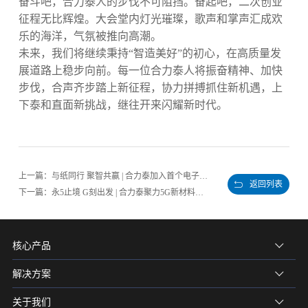
奋斗吧，合力泰人的步伐不可阻挡。奋起吧，二次创业
征程无比辉煌。大会堂内灯光璀璨，歌声和掌声汇成欢
乐的海洋，气氛被推向高潮。
未来，我们将继续秉持“智造美好”的初心，在高质量发
展道路上稳步向前。每一位合力泰人将振奋精神、加快
步伐，合声齐步踏上新征程，协力拼搏抓住新机遇，上
下泰和直面新挑战，继往开来闪耀新时代。
上一篇：与纸同行 聚智共赢 | 合力泰加入首个电子纸行业组织 引领绿色智慧新生活
返回列表
下一篇：永5止境 G刻出发 | 合力泰聚力5G新材料，共建5G新时代
核心产品
解决方案
关于我们