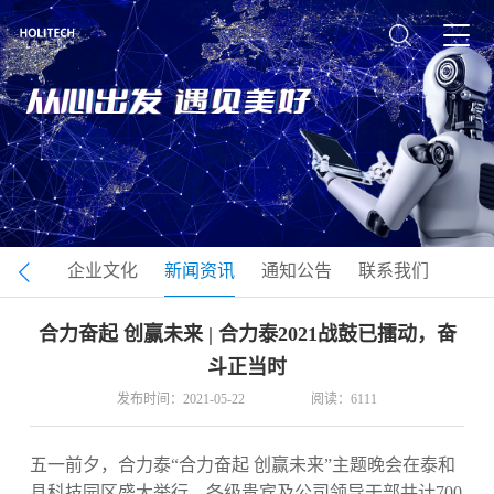
司介绍
企业文化
新闻资讯
通知公告
联系我们
合力奋起 创赢未来 | 合力泰2021战鼓已擂动，奋
斗正当时
发布时间：2021-05-22
阅读：6111
五一前夕，合力泰“合力奋起 创赢未来”主题晚会在泰和
县科技园区盛大举行，各级贵宾及公司领导干部共计700