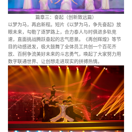
篇章三：奋起（创新致远篇）
以梦为马，再启新程。短片《以梦为马，争先奋起》放
眼未来，勾勒了逐梦路上，合力泰人与时俱进多轨竞
速，直面挑战腾跃奋起的志气愿景。《再创辉煌》等节
目的动感迸发，极大鼓舞了全体员工共创一个百花齐
放、百舸争流美好未来的斗志勇气，唤起了大家努力用
数字联通世界、让创想走进现实的拼搏热情。