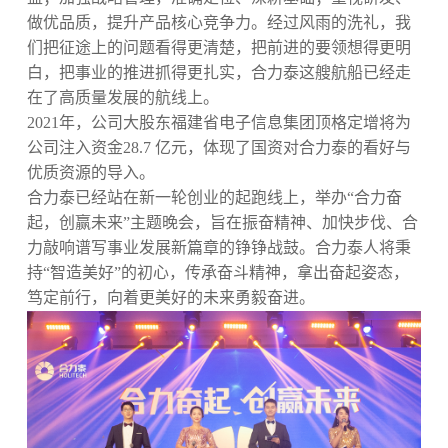
做优品质，提升产品核心竞争力。经过风雨的洗礼，我
们把征途上的问题看得更清楚，把前进的要领想得更明
白，把事业的推进抓得更扎实，合力泰这艘航船已经走
在了高质量发展的航线上。
2021年，公司大股东福建省电子信息集团顶格定增将为
公司注入资金28.7 亿元，体现了国资对合力泰的看好与
优质资源的导入。
合力泰已经站在新一轮创业的起跑线上，举办“合力奋
起，创赢未来”主题晚会，旨在振奋精神、加快步伐、合
力敲响谱写事业发展新篇章的铮铮战鼓。合力泰人将秉
持“智造美好”的初心，传承奋斗精神，拿出奋起姿态，
笃定前行，向着更美好的未来勇毅奋进。